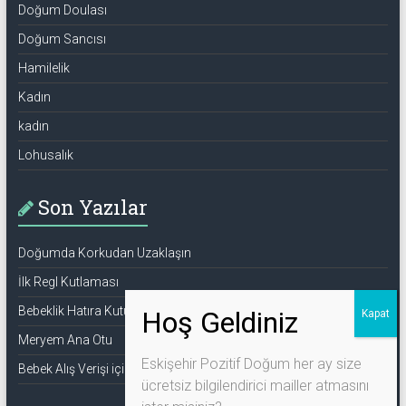
Doğum Doulası
Doğum Sancısı
Hamilelik
Kadın
kadın
Lohusalık
Son Yazılar
Doğumda Korkudan Uzaklaşın
İlk Regl Kutlaması
Bebeklik Hatıra Kutusu
Meryem Ana Otu
Eskişehir Pozitif Doğum her ay size
Bebek Alış Verişi için Bilmeniz Gerekenler
ücretsiz bilgilendirici mailler atmasını