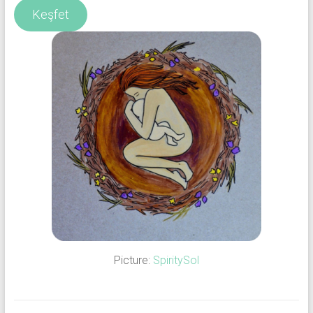
Keşfet
Picture:
SpiritySol