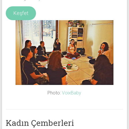
Keşfet
Photo:
VoixBaby
Kadın Çemberleri