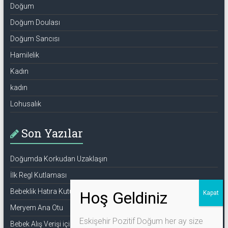
Doğum
Doğum Doulası
Doğum Sancısı
Hamilelik
Kadın
kadın
Lohusalık
Son Yazılar
Doğumda Korkudan Uzaklaşın
İlk Regl Kutlaması
Bebeklik Hatıra Kutusu
Meryem Ana Otu
Eskişehir Pozitif Doğum her ay size
Bebek Alış Verişi için Bilmeniz Gerekenler