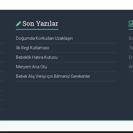
Son Yazılar
Doğumda Korkudan Uzaklaşın
Ba
İlk Regl Kutlaması
Te
Bebeklik Hatıra Kutusu
Em
Meryem Ana Otu
We
Bebek Alış Verişi için Bilmeniz Gerekenler
.