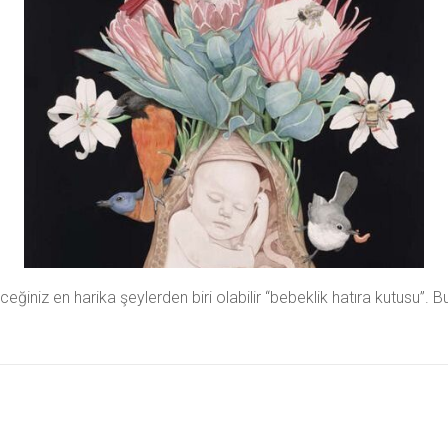
iniz en harika şeylerden biri olabilir “bebeklik hatıra kutusu”. Bu