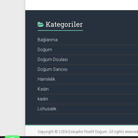
Kategoriler
Bağlanma
Doğum
Doğum Doulası
Doğum Sancısı
Hamilelik
Kadın
kadın
Lohusalık
Copyright © 2026
Eskişehir Pozitif Doğum
. All rights reserved
Tema: ThemeGrill tarafından
Accelerate
. Altyapı
WordPress
.