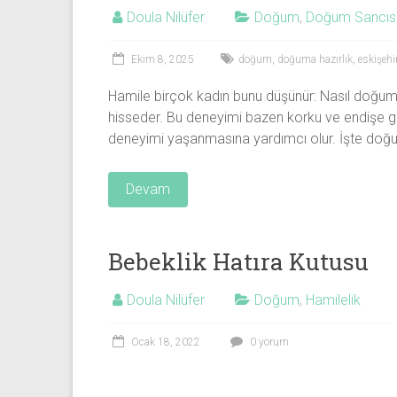
Doula Nilüfer
Doğum
,
Doğum Sancıs
Ekim 8, 2025
doğum
,
doğuma hazırlık
,
eskişehi
Hamile birçok kadın bunu düşünür: Nasıl doğum
hisseder. Bu deneyimi bazen korku ve endişe g
deneyimi yaşanmasına yardımcı olur. İşte doğ
Devam
Bebeklik Hatıra Kutusu
Doula Nilüfer
Doğum
,
Hamilelik
Ocak 18, 2022
0 yorum