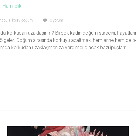
ı
,
Hamilelik
r doula
,
kolay doğum
0 yorum
da korkudan uzaklaşırım? Birçok kadın doğum sürecini, hayatlar
ölgeler. Doğum sırasında korkuyu azaltmak, hem anne hem de beb
umda korkudan uzaklaşmanıza yardımcı olacak bazı ipuçları: