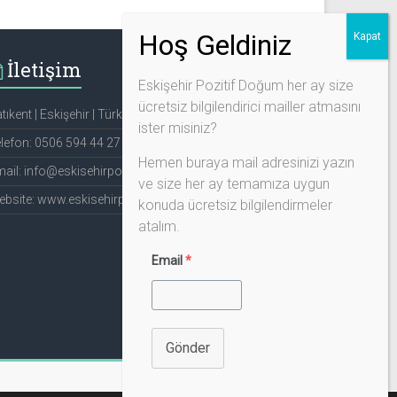
İletişim
Eskişehir Pozitif Doğum her ay size
ücretsiz bilgilendirici mailler atmasını
tıkent | Eskişehir | Türkiye
ister misiniz?
lefon: 0506 594 44 27
Hemen buraya mail adresinizi yazın
ail: info@eskisehirpozitifdogum.com
ve size her ay temamıza uygun
bsite: www.eskisehirpozitifdogum.com
konuda ücretsiz bilgilendirmeler
atalım.
Email
*
Gönder