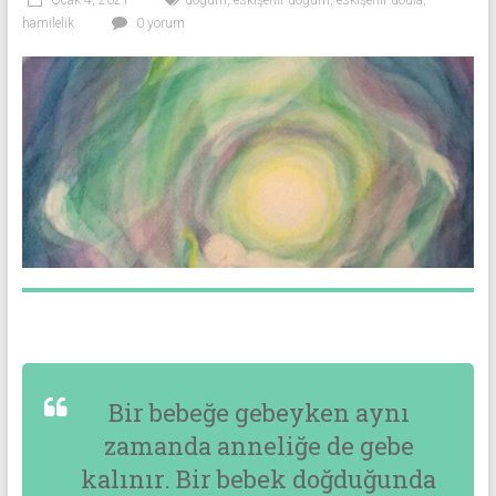
Ocak 4, 2021
doğum
,
eskişehir doğum
,
eskişehir doula
,
hamilelik
0 yorum
Bir bebeğe gebeyken aynı
zamanda anneliğe de gebe
kalınır. Bir bebek doğduğunda