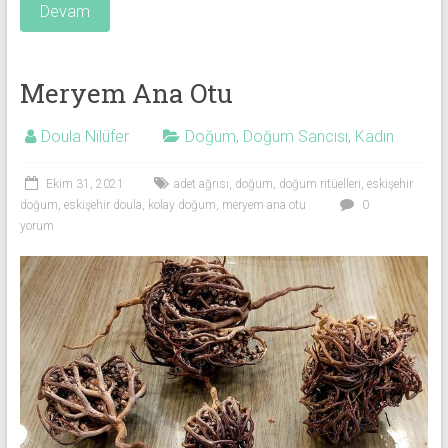
Devam
Meryem Ana Otu
Doula Nilüfer
Doğum
,
Doğum Sancısı
,
Kadın
Ekim 31, 2021
adet ağrısı
,
doğum
,
doğum ritüelleri
,
eskişehir
doğum
,
eskişehir doula
,
kolay doğum
,
meryem ana otu
0
yorum