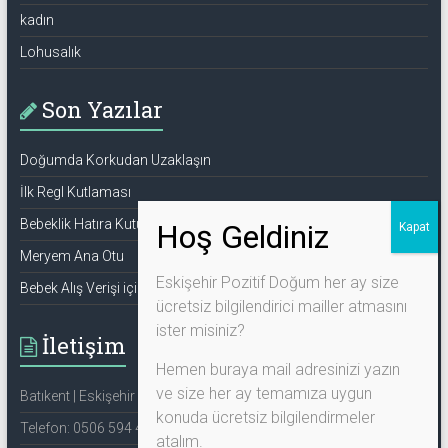
kadın
Lohusalık
Son Yazılar
Doğumda Korkudan Uzaklaşın
İlk Regl Kutlaması
Bebeklik Hatıra Kutusu
Meryem Ana Otu
Eskişehir Pozitif Doğum her ay size
Bebek Alış Verişi için Bilmeniz Gerekenler
ücretsiz bilgilendirici mailler atmasını
ister misiniz?
İletişim
Hemen buraya mail adresinizi yazın
ve size her ay temamıza uygun
Batıkent | Eskişehir | Türkiye
konuda ücretsiz bilgilendirmeler
Telefon: 0506 594 44 27
atalım.