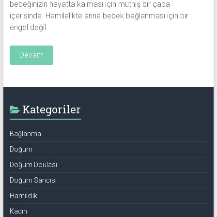
bebeğinizin hayatta kalması için müthiş bir çaba
içerisinde. Hamilelikte anne bebek bağlanması için bir
engel değil.
Devam
Kategoriler
Bağlanma
Doğum
Doğum Doulası
Doğum Sancısı
Hamilelik
Kadın