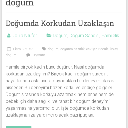
doğum
Doğumda Korkudan Uzaklaşın
Doula Nilüfer
Doğum
,
Doğum Sancısı
,
Hamilelik
Ekim 8, 2025
doğum
,
doğuma hazırlık
,
eskişehir doula
,
kolay
doğum
0 yorum
Hamile birçok kadın bunu düşünür: Nasıl doğumda
korkudan uzaklaşırım? Birçok kadın doğum sürecini,
hayatlarında asla unutamayacakları bir deneyim olarak
hisseder. Bu deneyimi bazen korku ve endişe gölgeler.
Doğum sırasında korkuyu azaltmak, hem anne hem de
bebek için daha sağlıklı ve rahat bir doğum deneyimi
yaşanmasına yardımcı olur. İşte doğumda korkudan
uzaklaşmanıza yardımcı olacak bazı ipuçları: