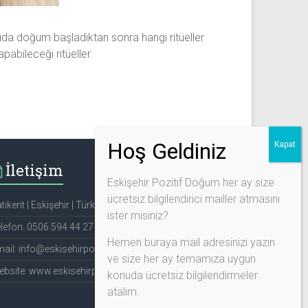
ıda doğum başladıktan sonra hangi ritüeller
abileceği ritüeller.
İletişim
Eskişehir Pozitif Doğum her ay size
ücretsiz bilgilendirici mailler atmasını
tıkent | Eskişehir | Türkiye
ister misiniz?
lefon: 0506 594 44 27
Hemen buraya mail adresinizi yazın
ail: info@eskisehirpozitifdogum.com
ve size her ay temamıza uygun
bsite: www.eskisehirpozitifdogum.com
konuda ücretsiz bilgilendirmeler
atalım.