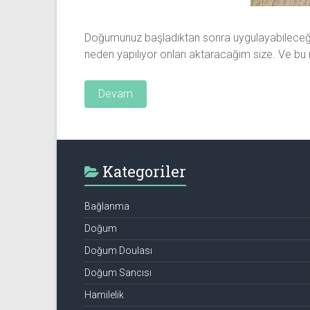
Doğumunuz başladıktan sonra uygulayabileceğini
neden yapılıyor onları aktaracağım size. Ve bu
Devam
Kategoriler
Bağlanma
Doğum
Doğum Doulası
Doğum Sancısı
Hamilelik