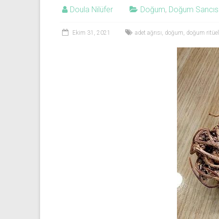
Doula Nilüfer
Doğum
,
Doğum Sancıs
Ekim 31, 2021
adet ağrısı
,
doğum
,
doğum ritüell