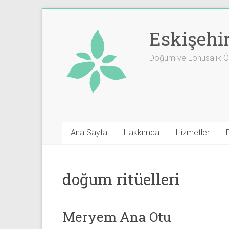
Skip
to
Eskişehi
content
Doğum ve Lohusalık Öm
Ana Sayfa
Hakkımda
Hizmetler
doğum ritüelleri
Meryem Ana Otu