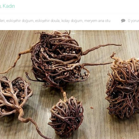
ı
,
Kadın
eri
,
eskişehir doğum
,
eskişehir doula
,
kolay doğum
,
meryem ana otu
0 yor