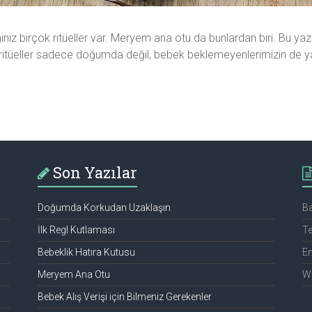
z birçok ritüeller var. Meryem ana otu da bunlardan biri. Bu yaz
 ritüeller sadece doğumda değil, bebek beklemeyenlerimizin de yap
Son Yazılar
Doğumda Korkudan Uzaklaşın
Ba
İlk Regl Kutlaması
Te
Bebeklik Hatıra Kutusu
Em
Meryem Ana Otu
We
Bebek Alış Verişi için Bilmeniz Gerekenler