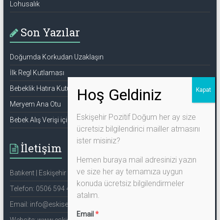
Lohusalık
Son Yazılar
Doğumda Korkudan Uzaklaşın
İlk Regl Kutlaması
Bebeklik Hatıra Kutusu
Meryem Ana Otu
Eskişehir Pozitif Doğum her ay size
Bebek Alış Verişi için Bilmeniz Gerekenler
ücretsiz bilgilendirici mailler atmasını
ister misiniz?
İletişim
Hemen buraya mail adresinizi yazın
ve size her ay temamıza uygun
Batıkent | Eskişehir | Türkiye
konuda ücretsiz bilgilendirmeler
Telefon: 0506 594 44 27
atalım.
Email: info@eskisehirpozitifdogum.com
Email
*