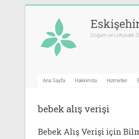
Skip
to
Eskişehi
content
Doğum ve Lohusalık Öm
Ana Sayfa
Hakkımda
Hizmetler
bebek alış verişi
Bebek Alış Verişi için Bi