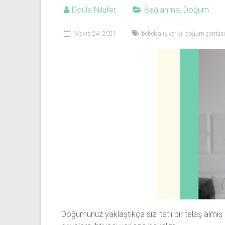
Doula Nilüfer
Bağlanma
,
Doğum
Mayıs 24, 2021
bebek alış verişi
,
doğum çantas
Doğumunuz yaklaştıkça sizi tatlı bir telaş almış o