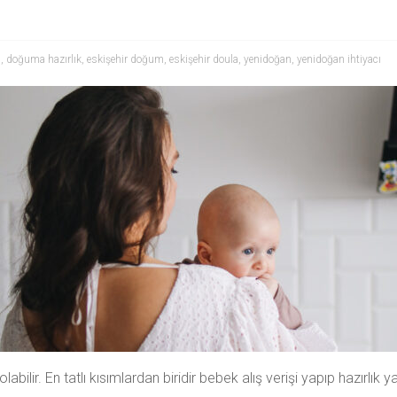
ı
,
doğuma hazırlık
,
eskişehir doğum
,
eskişehir doula
,
yenidoğan
,
yenidoğan ihtiyacı
labilir. En tatlı kısımlardan biridir bebek alış verişi yapıp hazırlı