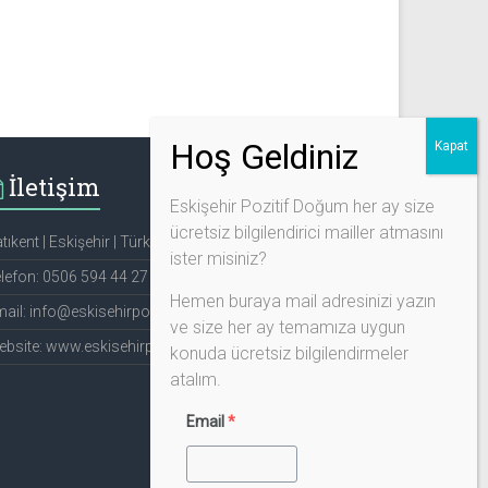
İletişim
Eskişehir Pozitif Doğum her ay size
ücretsiz bilgilendirici mailler atmasını
tıkent | Eskişehir | Türkiye
ister misiniz?
lefon: 0506 594 44 27
Hemen buraya mail adresinizi yazın
ail: info@eskisehirpozitifdogum.com
ve size her ay temamıza uygun
bsite: www.eskisehirpozitifdogum.com
konuda ücretsiz bilgilendirmeler
atalım.
Email
*