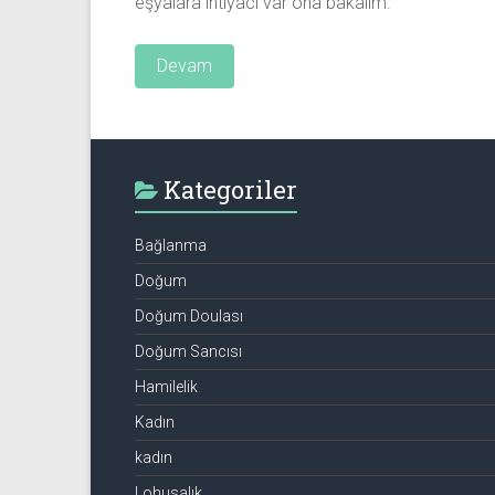
eşyalara ihtiyacı var ona bakalım.
Devam
Kategoriler
Bağlanma
Doğum
Doğum Doulası
Doğum Sancısı
Hamilelik
Kadın
kadın
Lohusalık