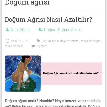
Doğum ağrısı
Doğum Ağrısı Nasıl Azaltılır?
Doula Nilüfer
Doğum
,
Doğum Sancısı
Ocak 19, 2021
Doğum ağrısı
,
doğum sancısı
,
eskişehir doğum
,
eskişehir doula
0 yorum
Doğum ağrısı nedir? Nasıldır? Neye benzer ve azaltılabilir
mi? Bütün bu sorular kafanı meşgul ediyor olabilir. Doğum