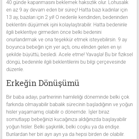
40 günde kapanmasını beklemek haksızlık olur. Lohusalık
en az 9 ay devam eden bir süreç! Hatta bazı kadınlar için
13 ay, bazıları için 2 yıl! O nedenle kendinden, bedeninden
beklentini düşürmek işini kolaylaştırabilir. Hatta bedeninle
ilgili beklentiye girmeden önce belki bedenini
onurlandırmak ve ona teşekkür etmek isteyebilirsin. 9 ay
boyunca bebeğin için yer açtı, onu elinden gelen en iyi
şekilde büyüttü, besledi. Acele etme! Yavaşla! Bu bir fiziksel
döngü, bedeninle ilgili beklentilerini bu bilgi çerçevesinde
düzenle.
Erkeğin Dönüşümü
Bir baba adayı, partnerinin hamileliği döneminde belki çok
farkında olmayabilir babalık sürecinin başladığının ve yoğun
hisler yaşamamış olabilir o dönemde. İşler biraz
somutlaşıp bebeğinizi kucağınıza aldığınızda başlayabilir
yoğun hisler. Belki şaşkınlık, belki coşku ya da endişe.
Bunlardan her biri ayrı ayrı ya da hepsi birden de olabilir.