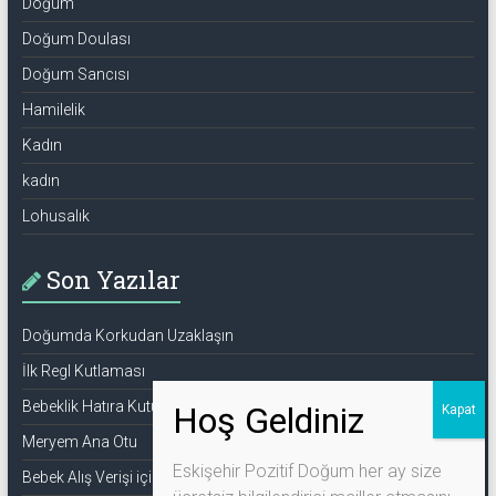
Doğum
Doğum Doulası
Doğum Sancısı
Hamilelik
Kadın
kadın
Lohusalık
Son Yazılar
Doğumda Korkudan Uzaklaşın
İlk Regl Kutlaması
Bebeklik Hatıra Kutusu
Meryem Ana Otu
Eskişehir Pozitif Doğum her ay size
Bebek Alış Verişi için Bilmeniz Gerekenler