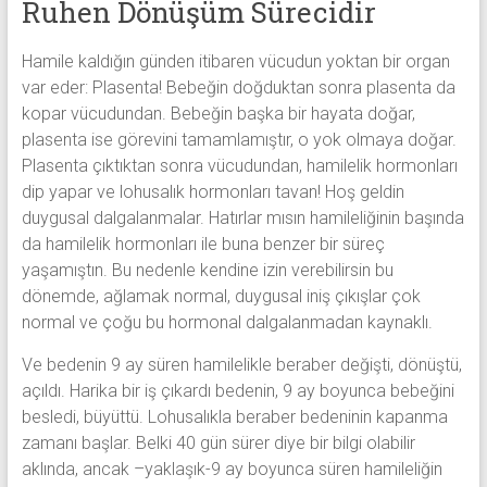
Ruhen Dönüşüm Sürecidir
Hamile kaldığın günden itibaren vücudun yoktan bir organ
var eder: Plasenta! Bebeğin doğduktan sonra plasenta da
kopar vücudundan. Bebeğin başka bir hayata doğar,
plasenta ise görevini tamamlamıştır, o yok olmaya doğar.
Plasenta çıktıktan sonra vücudundan, hamilelik hormonları
dip yapar ve lohusalık hormonları tavan! Hoş geldin
duygusal dalgalanmalar. Hatırlar mısın hamileliğinin başında
da hamilelik hormonları ile buna benzer bir süreç
yaşamıştın. Bu nedenle kendine izin verebilirsin bu
dönemde, ağlamak normal, duygusal iniş çıkışlar çok
normal ve çoğu bu hormonal dalgalanmadan kaynaklı.
Ve bedenin 9 ay süren hamilelikle beraber değişti, dönüştü,
açıldı. Harika bir iş çıkardı bedenin, 9 ay boyunca bebeğini
besledi, büyüttü. Lohusalıkla beraber bedeninin kapanma
zamanı başlar. Belki 40 gün sürer diye bir bilgi olabilir
aklında, ancak –yaklaşık-9 ay boyunca süren hamileliğin