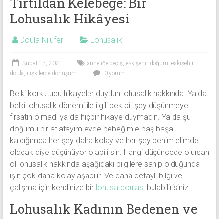
Tırtıldan Kelebeğe: Bir
Lohusalık Hikâyesi
Doula Nilüfer
Lohusalık
Şubat 17, 2021
anneliğe geçiş
,
eskişehir doğum
,
eskişehir
doula
,
ilişkilerde dönüşüm
0 yorum
Belki korkutucu hikayeler duydun lohusalık hakkında. Ya da
belki lohusalık dönemi ile ilgili pek bir şey düşünmeye
fırsatın olmadı ya da hiçbir hikaye duymadın. Ya da şu
doğumu bir atlatayım evde bebeğimle baş başa
kaldığımda her şey daha kolay ve her şey benim elimde
olacak diye düşünüyor olabilirsin. Hangi düşüncede olursan
ol lohusalık hakkında aşağıdaki bilgilere sahip olduğunda
işin çok daha kolaylaşabilir. Ve daha detaylı bilgi ve
çalışma için kendinize bir
lohusa doulası
bulabilirisiniz.
Lohusalık Kadının Bedenen ve