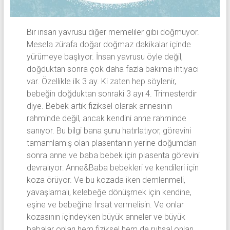
Bir insan yavrusu diğer memeliler gibi doğmuyor.
Mesela zürafa doğar doğmaz dakikalar içinde
yürümeye başlıyor. İnsan yavrusu öyle değil,
doğduktan sonra çok daha fazla bakıma ihtiyacı
var. Özellikle ilk 3 ay. Ki zaten hep söylenir,
bebeğin doğduktan sonraki 3 ayı 4. Trimesterdir
diye. Bebek artık fiziksel olarak annesinin
rahminde değil, ancak kendini anne rahminde
sanıyor. Bu bilgi bana şunu hatırlatıyor, görevini
tamamlamış olan plasentanın yerine doğumdan
sonra anne ve baba bebek için plasenta görevini
devralıyor: Anne&Baba bebekleri ve kendileri için
koza örüyor. Ve bu kozada iken demlenmeli,
yavaşlamalı, kelebeğe dönüşmek için kendine,
eşine ve bebeğine fırsat vermelisin. Ve onlar
kozasının içindeyken büyük anneler ve büyük
babalar onları hem fiziksel hem de ruhsal onları